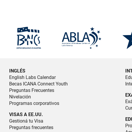
INGLÉS
IN
English Labs Calendar
Ed
Becas ICANA Connect Youth
Int
Preguntas Frecuentes
EX
Nivelación
Exá
Programas corporativos
Cur
VISAS A EE.UU.
ED
Gestioná tu Visa
Pr
Preguntas frecuentes