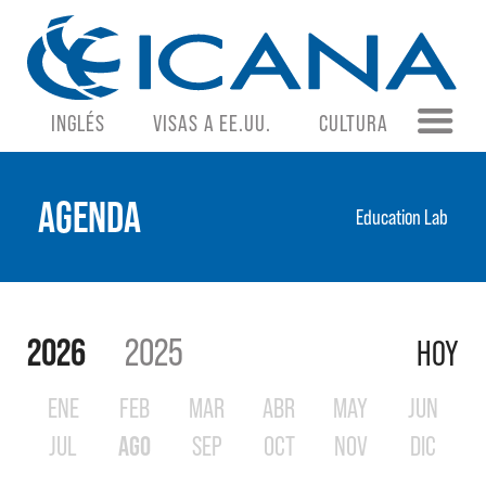
INGLÉS
VISAS A EE.UU.
CULTURA
AGENDA
Education Lab
2026
2025
HOY
ENE
FEB
MAR
ABR
MAY
JUN
JUL
AGO
SEP
OCT
NOV
DIC