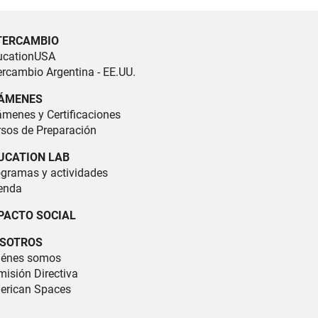
TERCAMBIO
ucationUSA
ercambio Argentina - EE.UU.
ÁMENES
menes y Certificaciones
sos de Preparación
UCATION LAB
ogramas y actividades
enda
PACTO SOCIAL
SOTROS
iénes somos
isión Directiva
erican Spaces