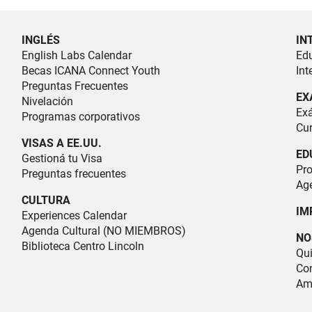
INGLÉS
IN
English Labs Calendar
Ed
Becas ICANA Connect Youth
Int
Preguntas Frecuentes
EX
Nivelación
Exá
Programas corporativos
Cur
VISAS A EE.UU.
ED
Gestioná tu Visa
Pr
Preguntas frecuentes
Ag
CULTURA
IM
Experiences Calendar
Agenda Cultural (NO MIEMBROS)
NO
Biblioteca Centro Lincoln
Qu
Com
Am