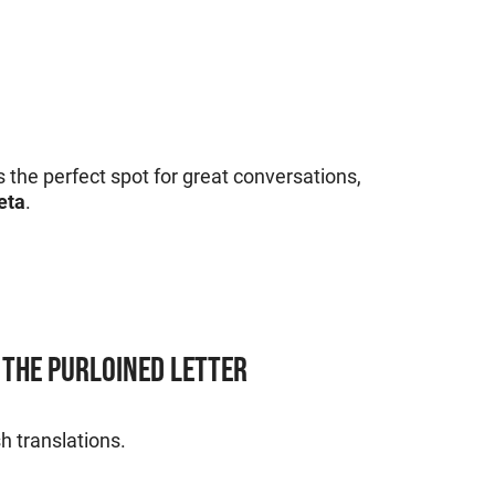
t's the perfect spot for great conversations,
eta
.
 THE PURLOINED LETTER
h translations.