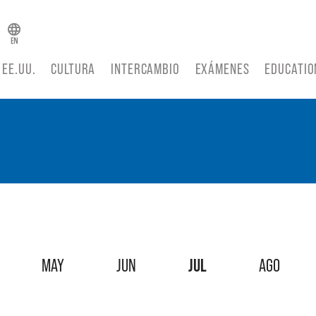
 EE.UU.
CULTURA
INTERCAMBIO
EXÁMENES
EDUCATIO
MAY
JUN
JUL
AGO