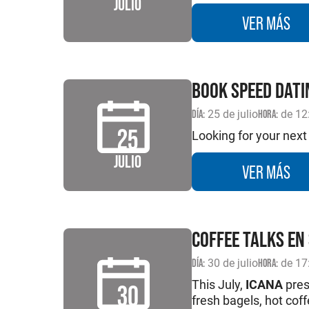
JULIO
VER MÁS
BOOK SPEED DATI
DÍA:
25 de julio
HORA:
de 12
25
Looking for your nex
JULIO
VER MÁS
COFFEE TALKS EN
DÍA:
30 de julio
HORA:
de 17
This July,
ICANA
pres
30
fresh bagels, hot coff