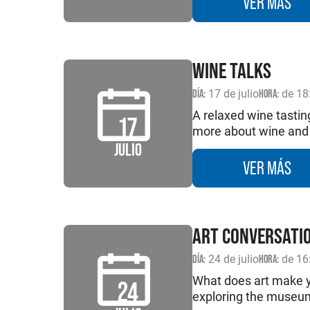
VER MÁS
WINE TALKS
DÍA:
17 de julio
HORA:
de 18
A relaxed wine tastin
17
more about wine and 
JULIO
VER MÁS
ART CONVERSATI
DÍA:
24 de julio
HORA:
de 16
What does art make yo
24
exploring the museu