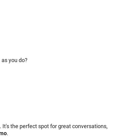
h as you do?
. It's the perfect spot for great conversations,
rmo
.