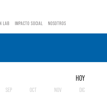
N LAB
IMPACTO SOCIAL
NOSOTROS
HOY
SEP
OCT
NOV
DIC