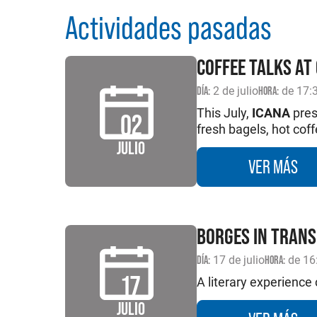
Actividades pasadas
COFFEE TALKS AT
DÍA:
2 de julio
HORA:
de 17:3
This July,
ICANA
pres
02
fresh bagels, hot coff
JULIO
VER MÁS
BORGES IN TRANS
DÍA:
17 de julio
HORA:
de 16
17
A literary experience 
JULIO