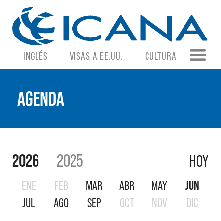
INGLÉS
VISAS A EE.UU.
CULTURA
AGENDA
2026
2025
HOY
ENE
FEB
MAR
ABR
MAY
JUN
JUL
AGO
SEP
OCT
NOV
DIC